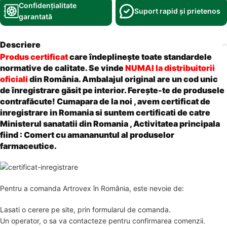
Confidențialitate
Suport rapid și prietenos
garantată
Descriere
Produs certificat
care îndeplinește toate standardele
normative de calitate. Se vinde
NUMAI la distribuitorii
oficiali
din România. Ambalajul original are un cod unic
de înregistrare găsit pe interior. Ferește-te de produsele
contrafăcute! Cumapara de la noi , avem certificat de
inregistrare in Romania si suntem certificati de catre
Ministerul sanatatii din Romania , Activitatea principala
fiind : Comert cu amananuntul al produselor
farmaceutice.
Pentru a comanda Artrovex în România, este nevoie de:
Lasati o cerere pe site, prin formularul de comanda.
Un operator, o sa va contacteze pentru confirmarea comenzii.