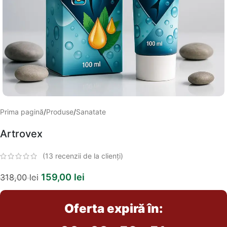
Prima pagină
/
Produse
/
Sanatate
Artrovex
(
13
recenzii de la clienți)
159,00
lei
318,00
lei
Oferta expiră în: