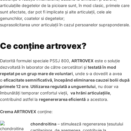
articulațiile degetelor de la picioare sunt, în mod clasic, primele care
sunt afectate, dar pot fi implicate și alte articulații, cele ale
genunchilor, coatelor si degetelor;
suprasolicitarea unor articulații în cazul persoanelor supraponderale.
Ce conține artrovex?
Datorită formulei speciale PSSJ 800,
ARTROVEX
este o soluţie
dezvoltată în laborator de către cercetători şi
testată în mod
repetat pe un grup mare de voluntari
, unde s-a dovedit a avea
o
eficacitate semnificativă, începând eliminarea cauzei bolii după
primele 12 ore
.
Utilizarea regulată a unguentului
, nu doar va
îmbunătăţi temporar confortul vieţii,
va hrăni articulaţiile
,
contribuind astfel la
regenererarea eficientă
a acestora.
Crema ARTROVEX
conține:
chondroitina
– stimulează regenerarea țesutului
cartilaginos, de asemenea, contribuie la