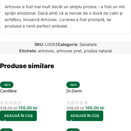
Artrovex a fost mai mult decât un simplu produs – a fost un mic
sprijin emoțional. Dacă simți că ai nevoie de o doză de calm și
echilibru, încearcă Artrovex. Livrarea a fost promptă, iar
produsul a venit perfect ambalat.
SKU:
L0093
Categorie:
Sanatate
Etichete:
artrovex
,
artrovex pret
,
produs natural
Produse similare
-50%
-50%
Cardiline
Dr.Derm
159,00
lei
169,00
lei
318,00
lei
338,00
lei
ADAUGĂ ÎN COȘ
ADAUGĂ ÎN COȘ