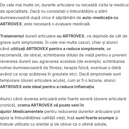
De cele mai multe ori, durerile articulare nu necesită vizita la medicul
de specialitate. Dacă nu constatați o îmbunătățire a stării
dumneavoastră după circa 4 săptămâni de
auto-medicație cu
ARTROVEX
, este necesară o evaluare medicală.
Tratamentul
durerii articulare
cu ARTROVEX
, va depinde de cât de
grave sunt simptomele. În cele mai multe cazuri, chiar și atunci
când
utilizați ARTROVEX pentru a reduce simptomele
, se
recomandă, de obicei, schimbarea stilului de viață pentru a preveni
revenirea durerii sau agravarea acesteia (de exemplu: schimbarea
rutinei dumneavoastră de fitness, terapia fizică, eventual o dietă
având ca scop scăderea în greutate etc). Dacă simptomele sunt
temporare (dureri articulare acute), cum ar fi o leziune, atunci
ARTROVEX este ideal pentru a reduce inflamația
.
Atunci când durerea articulară este foarte severă (durere articulară
cronică),
crema ARTROVEX vă poate veni în
ajutor
.
Medicamentele
pentru reducerea durerilor articulare pot
ajuta la îmbunătățirea calității vieții, însă
sunt foarte scumpe
și
trebuie utilizate cu atenție și de obicei ca o ultimă soluție,