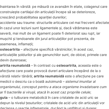
înaintarea în vârstă: pe măsură ce avansăm în etate, colagenul care
construiește cartilajul din articulații începe să se deterioreze,
crescând probabilitatea apariției durerilor;
accidente sau traume: structurile articulare cel mai frecvent afectate
în cazul unor leziuni sunt ligamentele și, dacă vătămarea este
severă, mai mult de un ligament poate fi deteriorat sau rupt, iar
mușchii și tendoanele din jurul articulațiilor pot prezenta, de
asemenea, inflamații;
osteoartrita
– afecțiune specifică vârstnicilor; în acest caz,
articulațiile șoldurilor și ale genunchilor sunt, de obicei, primele care
devin dureroase;
artrita reumatoidă
– în contrast cu
osteoartrita
, aceasta este o
afecțiune care poate provocă dureri articulare începând de la o
vârstă relativ tânără;
artrita reumatoidă
este o afecțiune pe care
medicii o descriu ca o boală autoimună –
sistemul imunitar al
organismului, conceput pentru a ataca organisme invadatoare cum
ar fi bacteriile si virușii, atacă în acest caz propriile celule
;
guta
– o tulburare metabolică în care cristalele de acid uric se
depun la nivelul țesuturilor; cristalele de acid uric din articulații vor
declanșa o reacție inflamatorie, ducând la umflături și durere;