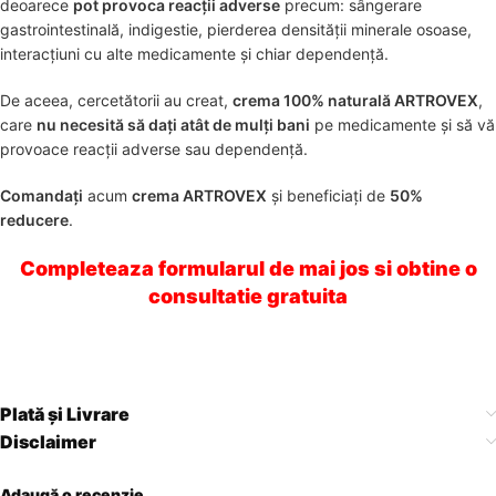
deoarece
pot provoca reacții adverse
precum: sângerare
gastrointestinală, indigestie, pierderea densității minerale osoase,
interacțiuni cu alte medicamente și chiar dependență.
De aceea, cercetătorii au creat,
crema 100% naturală ARTROVEX
,
care
nu necesită să dați atât de mulți bani
pe medicamente și să vă
provoace reacții adverse sau dependență.
Comandați
acum
crema ARTROVEX
și beneficiați de
50%
reducere
.
Completeaza formularul de mai jos si obtine o
consultatie gratuita
Plată și Livrare
Disclaimer
Adaugă o recenzie