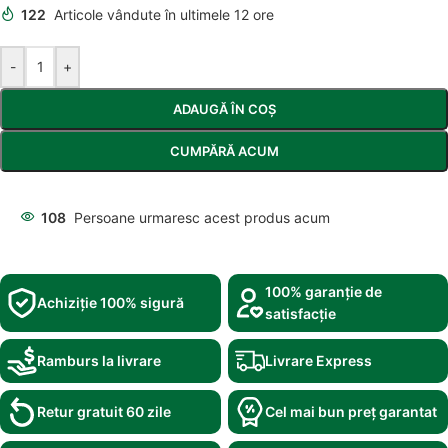
122
Articole vândute în ultimele 12 ore
-
+
ADAUGĂ ÎN COȘ
CUMPĂRĂ ACUM
108
Persoane urmaresc acest produs acum
100% garanție de
Achiziție 100% sigură
satisfacție
Ramburs la livrare
Livrare Express
Retur gratuit 60 zile
Cel mai bun preț garantat