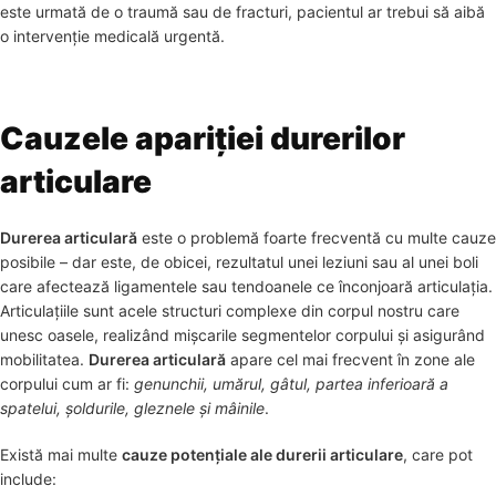
este urmată de o traumă sau de fracturi, pacientul ar trebui să aibă
o intervenție medicală urgentă.
Cauzele apariției durerilor
articulare
Durerea articulară
este o problemă foarte frecventă cu multe cauze
posibile – dar este, de obicei, rezultatul unei leziuni sau al unei boli
care afectează ligamentele sau tendoanele ce înconjoară articulația.
Articulațiile sunt acele structuri complexe din corpul nostru care
unesc oasele, realizând mișcarile segmentelor corpului și asigurând
mobilitatea.
Durerea articulară
apare cel mai frecvent în zone ale
corpului cum ar fi:
genunchii, umărul, gâtul, partea inferioară a
spatelui, șoldurile, gleznele și mâinile
.
Există mai multe
cauze potențiale ale durerii articulare
, care pot
include: