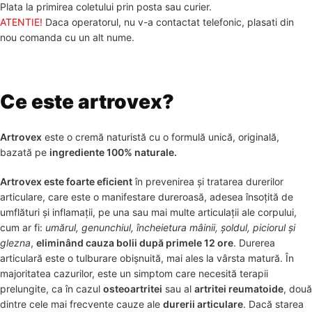
Plata la primirea coletului prin posta sau curier.
ATENTIE!
Daca operatorul, nu v-a contactat telefonic, plasati din
nou comanda cu un alt nume.
Ce este artrovex?
Artrovex
este o cremă naturistă cu o formulă unică, originală,
bazată pe
ingrediente 100% naturale.
Artrovex este foarte eficient
în prevenirea și tratarea durerilor
articulare, care este o manifestare dureroasă, adesea însoțită de
umflături și inflamații, pe una sau mai multe articulații ale corpului,
cum ar fi:
umărul, genunchiul, încheietura mâinii, șoldul, piciorul și
glezna
,
eliminând cauza bolii după primele 12 ore
. Durerea
articulară este o tulburare obișnuită, mai ales la vârsta matură. În
majoritatea cazurilor, este un simptom care necesită terapii
prelungite, ca în cazul
osteoartritei
sau al
artritei reumatoide
, două
dintre cele mai frecvente cauze ale
durerii articulare
. Dacă starea