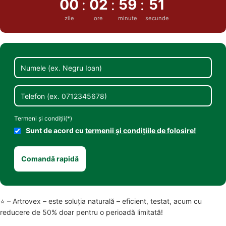
00
02
59
50
:
:
:
zile
ore
minute
secunde
Numele
Ex.
Negru
Telefon
Ioan
Ex.
0712345678
Termeni și condiții(*)
Sunt de acord cu
termenii și condițiile de folosire!
Comandă rapidă
⭐ – Artrovex – este soluția naturală – eficient, testat, acum cu
reducere de 50% doar pentru o perioadă limitată!