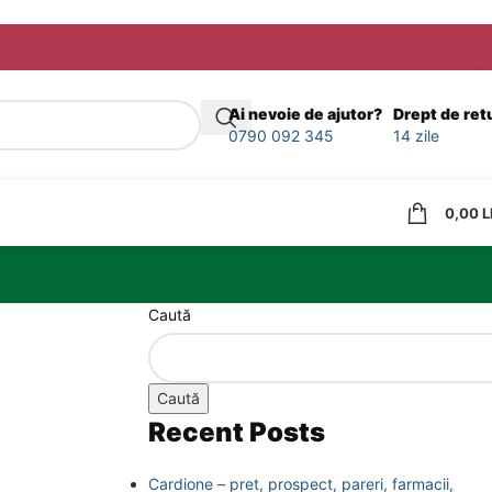
Ai nevoie de ajutor?
Drept de ret
0790 092 345
14 zile
0,00
L
Caută
Caută
Recent Posts
Cardione – pret, prospect, pareri, farmacii,