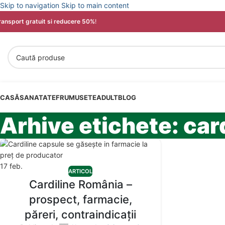
Skip to navigation
Skip to main content
ransport gratuit si reducere 50%
!
CASĂ
SANATATE
FRUMUSETE
ADULT
BLOG
Arhive etichete: car
17
feb.
ARTICOL
Cardiline România –
prospect, farmacie,
păreri, contraindicații