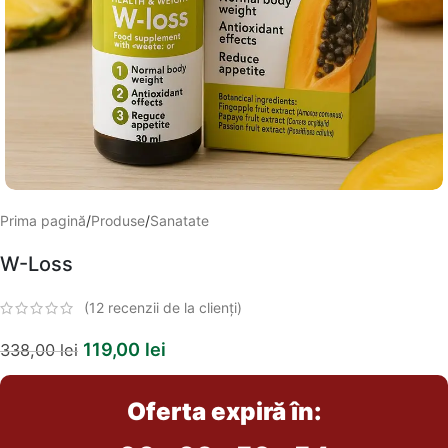
Prima pagină
/
Produse
/
Sanatate
W-Loss
(
12
recenzii de la clienți)
119,00
lei
338,00
lei
Oferta expiră în: