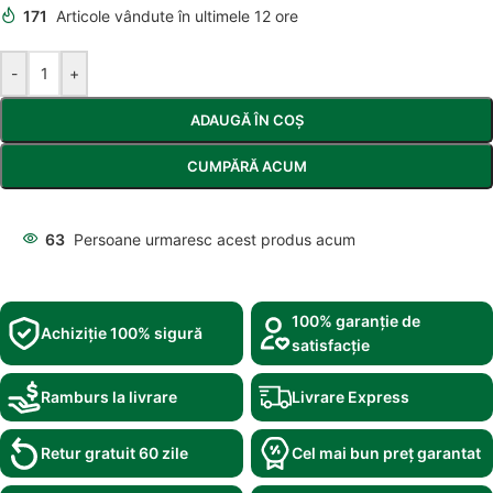
171
Articole vândute în ultimele 12 ore
-
+
ADAUGĂ ÎN COȘ
CUMPĂRĂ ACUM
63
Persoane urmaresc acest produs acum
100% garanție de
Achiziție 100% sigură
satisfacție
Ramburs la livrare
Livrare Express
Retur gratuit 60 zile
Cel mai bun preț garantat