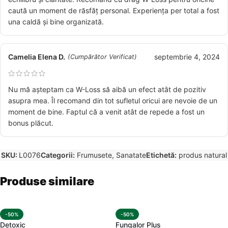
caută un moment de răsfăț personal. Experiența per total a fost
una caldă și bine organizată.
Camelia Elena D.
septembrie 4, 2024
(Cumpărător Verificat)
Nu mă așteptam ca W-Loss să aibă un efect atât de pozitiv
asupra mea. Îl recomand din tot sufletul oricui are nevoie de un
moment de bine. Faptul că a venit atât de repede a fost un
bonus plăcut.
SKU:
L0076
Categorii:
Frumusete
,
Sanatate
Etichetă:
produs natural
Produse similare
-50%
-50%
Detoxic
Fungalor Plus