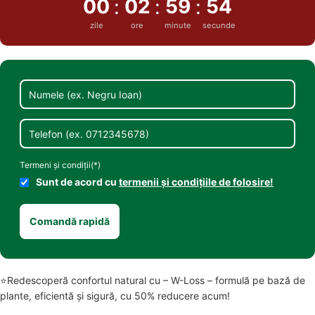
00
02
59
54
:
:
:
zile
ore
minute
secunde
Numele
Ex.
Negru
Telefon
Ioan
Ex.
0712345678
Termeni și condiții(*)
Sunt de acord cu
termenii și condițiile de folosire!
Comandă rapidă
⭐Redescoperă confortul natural cu – W-Loss – formulă pe bază de
plante, eficientă și sigură, cu 50% reducere acum!