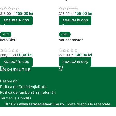
159,00
lei
159,00
lei
318,00
lei
318,00
lei
ADAUGĂ ÎN COȘ
ADAUGĂ ÎN COȘ
-71%
-46%
Keto Diet
Varicobooster
111,00
lei
149,00
lei
388,00
lei
278,00
lei
ADAUGĂ ÎN COȘ
ADAUGĂ ÎN COȘ
LINK-URI UTILE
Despre noi
Politica de Confidențialitate
Politică de rambursări și returnări
Termeni și Condiții
© 2023
www.farmaciataonline.ro
. Toate drepturile rezervate.
-
+