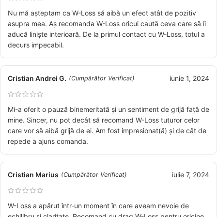
Nu mă așteptam ca W-Loss să aibă un efect atât de pozitiv
asupra mea. Aș recomanda W-Loss oricui caută ceva care să îi
aducă liniște interioară. De la primul contact cu W-Loss, totul a
decurs impecabil.
Cristian Andrei G.
iunie 1, 2024
(Cumpărător Verificat)
Mi-a oferit o pauză binemeritată și un sentiment de grijă față de
mine. Sincer, nu pot decât să recomand W-Loss tuturor celor
care vor să aibă grijă de ei. Am fost impresionat(ă) și de cât de
repede a ajuns comanda.
Cristian Marius
iulie 7, 2024
(Cumpărător Verificat)
W-Loss a apărut într-un moment în care aveam nevoie de
echilibru și claritate. Recomand cu drag W-Loss pentru oricine